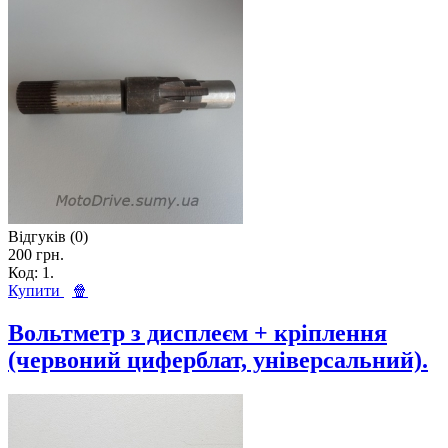
Відгуків (0)
200 грн.
Код: 1.
Купити
🍿
Вольтметр з дисплеєм + кріплення
(червоний циферблат, універсальний).