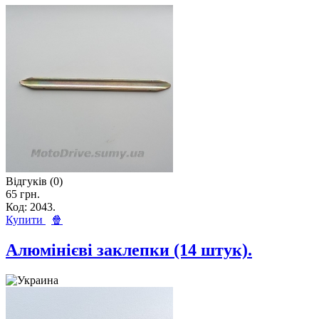
Відгуків (0)
65 грн.
Код: 2043.
Купити
🍿
Алюмінієві заклепки (14 штук).