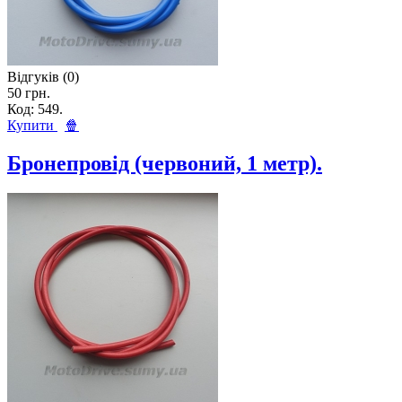
Відгуків (0)
50 грн.
Код: 549.
Купити
🍿
Бронепровід (червоний, 1 метр).