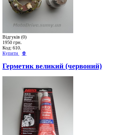
Відгуків (0)
1950 грн.
Код: 610.
Купити
🍿
Герметик великий (червоний)