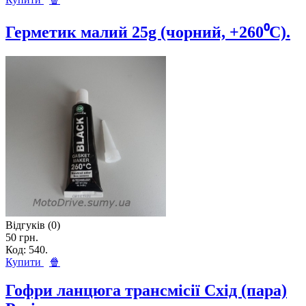
Герметик малий 25g (чорний, +260⁰C).
Відгуків (0)
50 грн.
Код: 540.
Купити
🍿
Гофри ланцюга трансмісії Схід (пара)