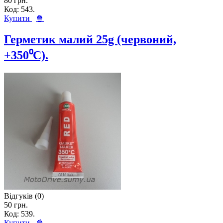
80 грн.
Код: 543.
Купити
🍿
Герметик малий 25g (червоний,
+350⁰C).
Відгуків (0)
50 грн.
Код: 539.
Купити
🍿