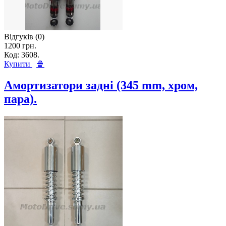
Відгуків (0)
1200 грн.
Код: 3608.
Купити
🍿
Амортизатори задні (345 mm, хром,
пара).