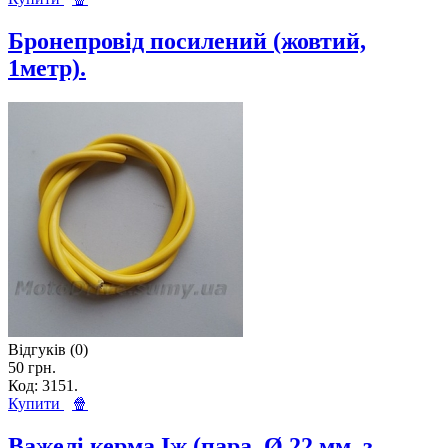
Бронепровід посилений (жовтий,
1метр).
Відгуків (0)
50 грн.
Код: 3151.
Купити
🍿
Важелі керма Іж (пара, Ø 22 мм. з