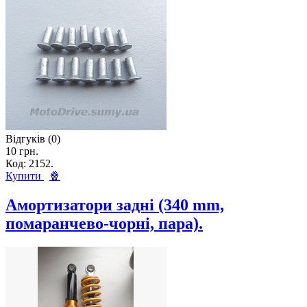
Відгуків (0)
10 грн.
Код: 2152.
Купити
🍿
Амортизатори задні (340 mm,
помаранчево-чорні, пара).