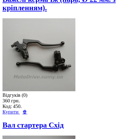
кріпленням).
Відгуків (0)
360 грн.
Код: 450.
Купити
🍿
Вал стартера Схід