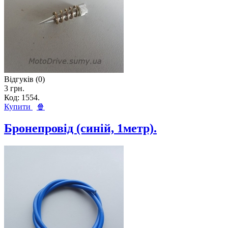
Відгуків (0)
3 грн.
Код: 1554.
Купити
🍿
Бронепровід (синій, 1метр).