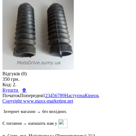
Відгуків (0)
350 грн.
Код: 2.
Купити
🍿
Початок
Попередня
1
2
3
4
5
6
7
8
9
Наступна
Кінець
Copyright www.maxx-marketing.net
Інтернет магазин → без вихідних.
Є питання → напишіть нам у
м. Суми, вул. Маґістратська (Першотравнева) 21/1.