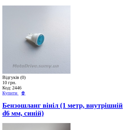
Відгуків (0)
10 грн.
Код: 2446
Купити
🍿
Бензошланг вініл (1 метр, внутрішній
d6 мм, синій)