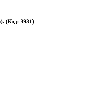
р).
(Код:
3931
)