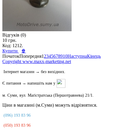
Відгуків (0)
10 грн.
Код: 1212.
Купити
🍿
Початок
Попередня
1
2
3
4
5
6
7
8
9
10
Наступна
Кінець
Copyright www.maxx-marketing.net
Інтернет магазин → без вихідних.
Є питання → напишіть нам у
м. Суми, вул. Маґістратська (Першотравнева) 21/1.
Ціни в магазині (м.Суми) можуть відрізнятися.
(096) 193 83 96
(050) 193 83 96