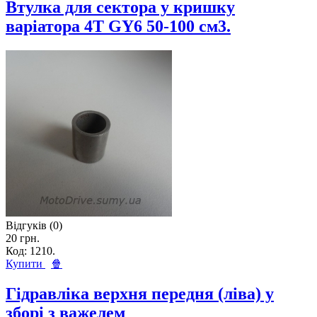
Втулка для сектора у кришку
варіатора 4T GY6 50-100 см3.
Відгуків (0)
20 грн.
Код: 1210.
Купити
🍿
Гідравліка верхня передня (ліва) у
зборі з важелем