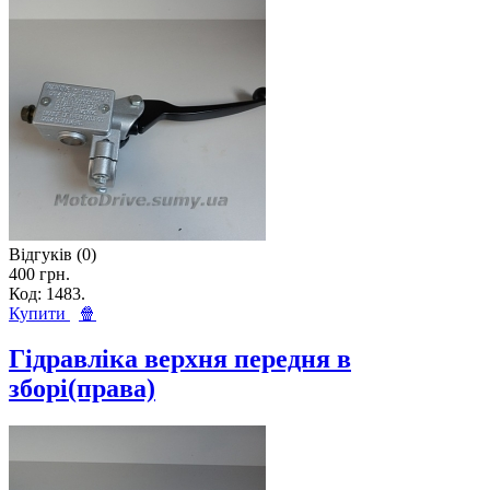
Відгуків (0)
400 грн.
Код: 1483.
Купити
🍿
Гідравліка верхня передня в
зборі(права)