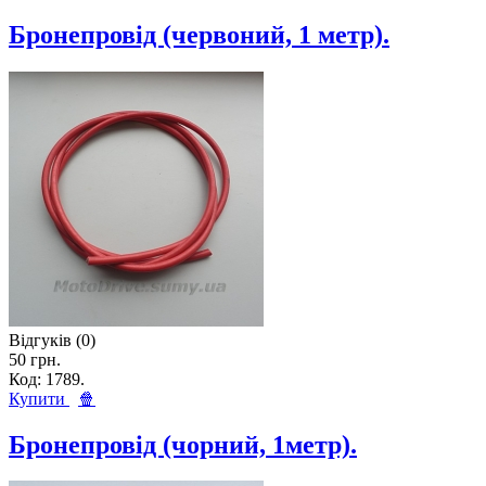
Бронепровід (червоний, 1 метр).
Відгуків (0)
50 грн.
Код: 1789.
Купити
🍿
Бронепровід (чорний, 1метр).