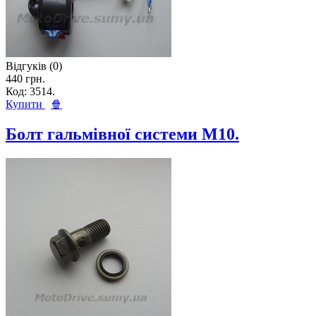
Відгуків (0)
440 грн.
Код: 3514.
Купити
🍿
Болт гальмівної системи M10.