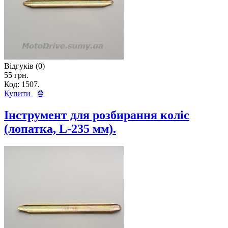
Відгуків (0)
55 грн.
Код: 1507.
Купити
🍿
Інструмент для розбирання коліс
(лопатка, L-235 мм).