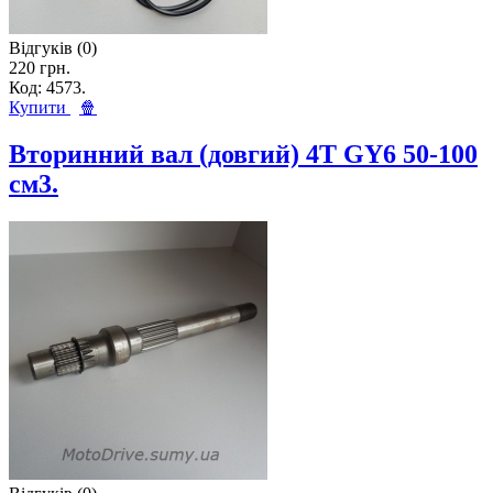
Відгуків (0)
220 грн.
Код: 4573.
Купити
🍿
Вторинний вал (довгий) 4T GY6 50-100
см3.