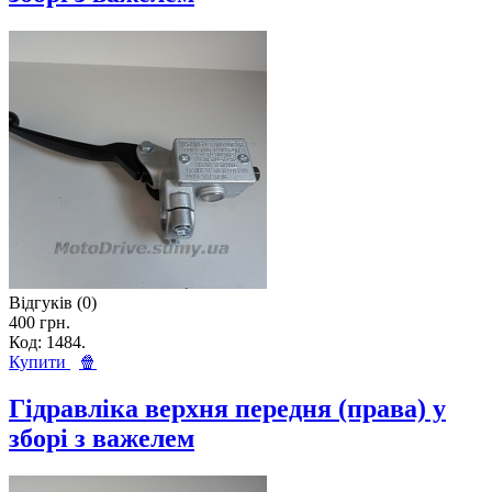
Відгуків (0)
400 грн.
Код: 1484.
Купити
🍿
Гідравліка верхня передня (права) у
зборі з важелем