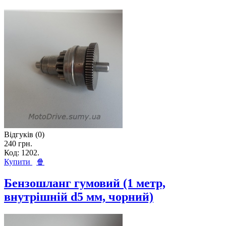
Відгуків (0)
240 грн.
Код: 1202.
Купити
🍿
Бензошланг гумовий (1 метр,
внутрішній d5 мм, чорний)