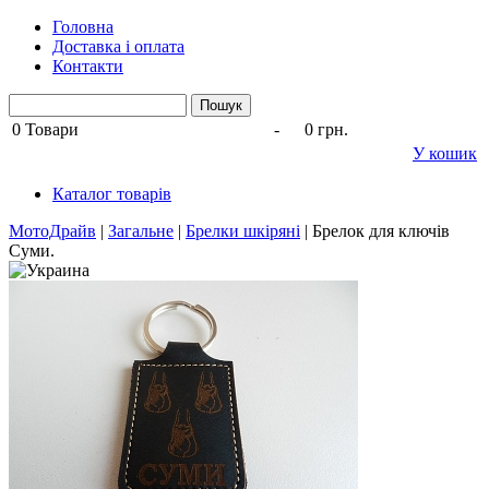
Головна
Доставка і оплата
Контакти
0
Товари
-
0 грн.
У кошик
Каталог товарів
МотоДрайв
|
Загальне
|
Брелки шкіряні
|
Брелок для ключів
Суми.