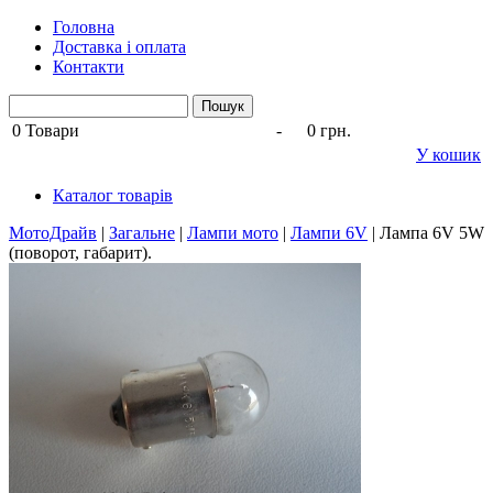
Головна
Доставка і оплата
Контакти
0
Товари
-
0 грн.
У кошик
Каталог товарів
МотоДрайв
|
Загальне
|
Лампи мото
|
Лампи 6V
|
Лампа 6V 5W
(поворот, габарит).