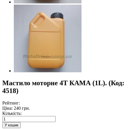
Мастило моторне 4Т КАМА (1L).
(Код:
4518
)
Рейтинг:
Ціна:
240 грн.
Кількість: