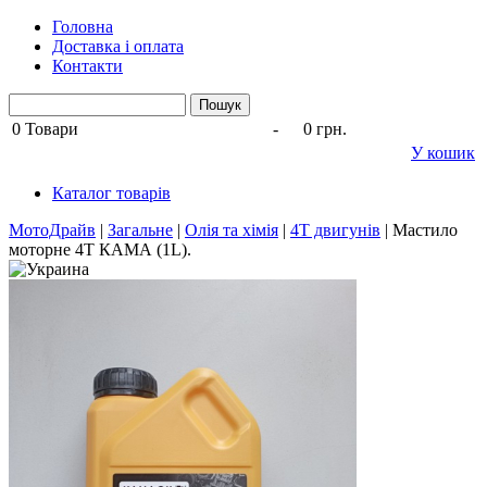
Головна
Доставка і оплата
Контакти
0
Товари
-
0 грн.
У кошик
Каталог товарів
МотоДрайв
|
Загальне
|
Олія та хімія
|
4Т двигунів
|
Мастило
моторне 4Т КАМА (1L).