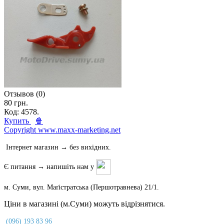
Отзывов (0)
80 грн.
Код: 4578.
Купить
🍿
Copyright www.maxx-marketing.net
Інтернет магазин → без вихідних.
Є питання → напишіть нам у
м. Суми, вул. Маґістратська (Першотравнева) 21/1.
Ціни в магазині (м.Суми) можуть відрізнятися.
(096) 193 83 96