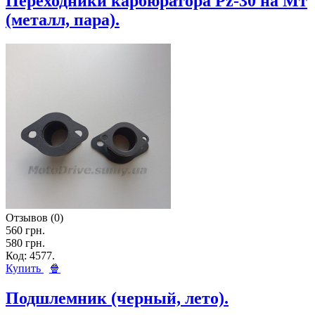
Переходники карбюратора Pz-30 на Мт
(металл, пара).
Отзывов (0)
560 грн.
580 грн.
Код: 4577.
Купить
🍿
Подшлемник (черный, лето).