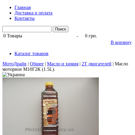
Главная
Доставка и оплата
Контакты
0
Товары
-
0 грн.
В корзину
Каталог товаров
МотоДрайв
|
Общее
|
Масло и химия
|
2Т двигателей
|
Масло
моторное М10Г2К (1.5L).